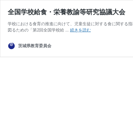
全国学校給食・栄養教諭等研究協議大会
学校における食育の推進に向けて、児童生徒に対する食に関する指
全
図るための「第2回全国学校給 …
続きを読む
国
学
茨城県教育委員会
校
給
食・
栄
養
教
諭
等
研
究
協
議
大
会