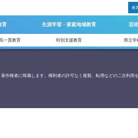
教
>
いて
自立学習 RED
教育
生涯学習・家庭地域教育
芸
高一貫教育
特別支援教育
県立学
育庁総務課
、著作権者に帰属します。権利者の許可なく複製、転用などの二次利用