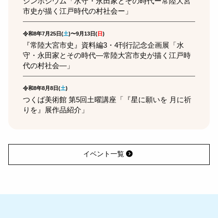
シンポジウム「水守・永田家とその時代ー常陸大宮
市史が描く江戸時代の村社会ー」
令和8年7月25日(
土
)〜9月13日(
日
)
『常陸大宮市史』資料編3・4刊行記念企画展「水
守・永田家とその時代―常陸大宮市史が描く江戸時
代の村社会―」
令和8年8月8日(
土
)
つくば美術館 第5回土曜講座「『星に願いを 月に祈
りを』展作品紹介」
イベント一覧