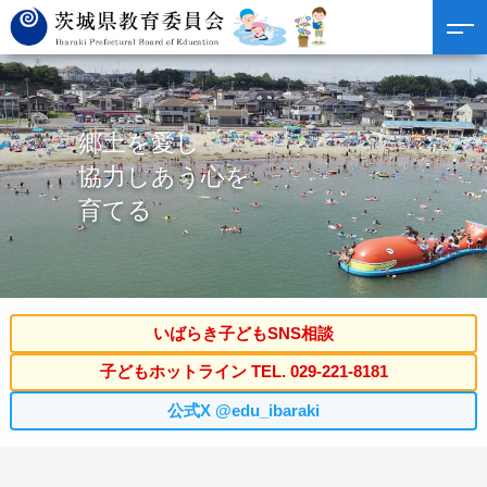
郷土を愛し
協力しあう心を
育てる
いばらき子どもSNS相談
子どもホットライン TEL. 029-221-8181
公式X @edu_ibaraki