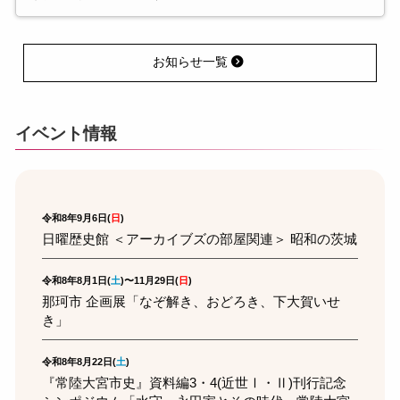
お知らせ一覧
イベント情報
令和8年9月6日(
日
)
日曜歴史館 ＜アーカイブズの部屋関連＞ 昭和の茨城
令和8年8月1日(
土
)〜11月29日(
日
)
那珂市 企画展「なぞ解き、おどろき、下大賀いせ
き」
令和8年8月22日(
土
)
『常陸大宮市史』資料編3・4(近世Ⅰ・Ⅱ)刊行記念