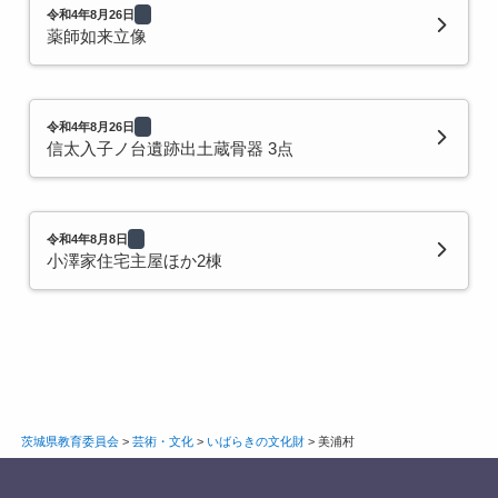
令和4年8月26日
薬師如来立像
令和4年8月26日
信太入子ノ台遺跡出土蔵骨器 3点
令和4年8月8日
小澤家住宅主屋ほか2棟
茨城県教育委員会
>
芸術・文化
>
いばらきの文化財
>
美浦村