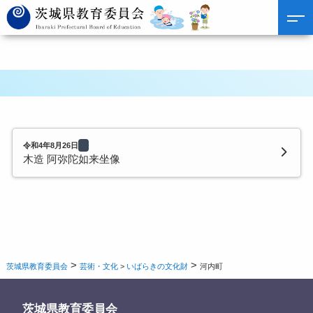
令和4年8月26日
木造 阿弥陀如来坐像
>
>
茨城県教育委員会
芸術・文化
>
いばらきの文化財
河内町
茨城県教育委員会