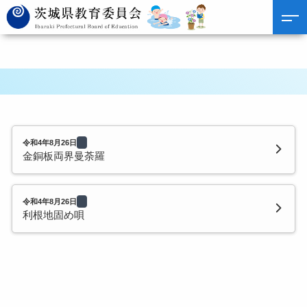
令和4年8月26日
金銅板両界曼荼羅
令和4年8月26日
利根地固め唄