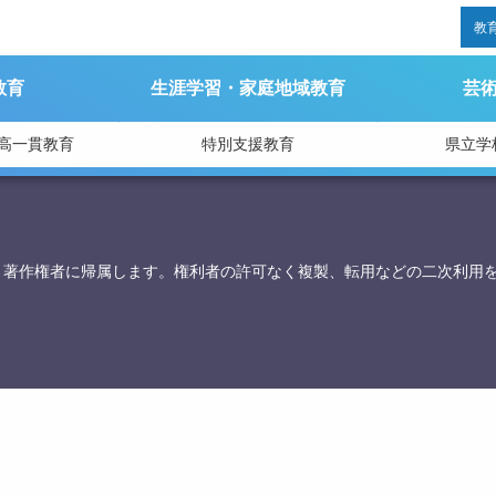
教
教育
生涯学習・家庭地域教育
芸
高一貫教育
特別支援教育
県立学
育庁総務課
、著作権者に帰属します。権利者の許可なく複製、転用などの二次利用