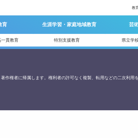
教
教育
生涯学習・家庭地域教育
芸
育庁総務課
高一貫教育
特別支援教育
県立学
、著作権者に帰属します。権利者の許可なく複製、転用などの二次利用