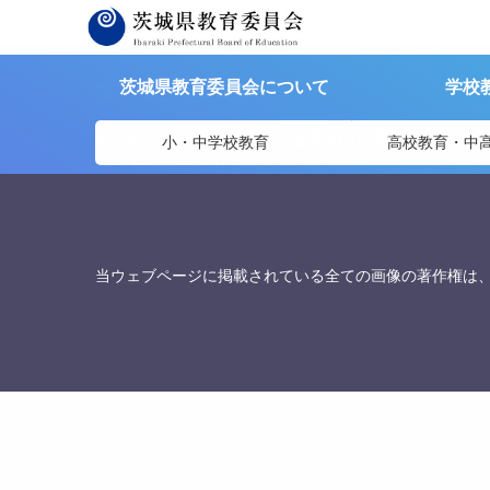
茨城県教育委員会
>
担当部署
>
財務課 修学支援担当
茨城県教育委員会について
学校
茨城県教育委員会
〒310-8588
茨城県水戸市笠原町978番6 茨城県教
小・中学校教育
高校教育・中
TEL. 029-301-5148
FAX. 029-301-5139
当ウェブページに掲載されている全ての画像の著作権は