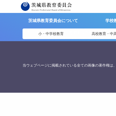
茨城県教育委員会
>
担当部署
>
保健体育課 管理担当
茨城県教育委員会について
学校
茨城県教育委員会
〒310-8588
茨城県水戸市笠原町978番6 茨城県教
小・中学校教育
高校教育・中
TEL. 029-301-5148
FAX. 029-301-5139
当ウェブページに掲載されている全ての画像の著作権は