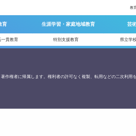
教
教育
生涯学習・家庭地域教育
芸
育庁総務課
高一貫教育
特別支援教育
県立学
、著作権者に帰属します。権利者の許可なく複製、転用などの二次利用