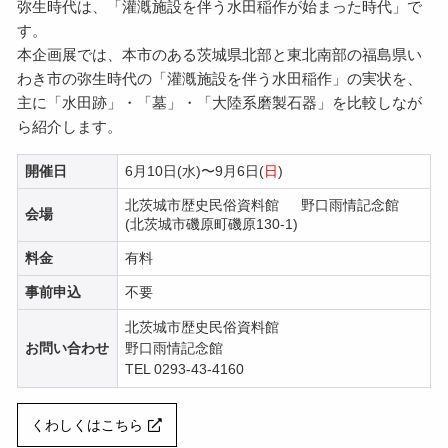
弥生時代は、「灌漑施設を伴う水田稲作が始まった時代」で
す。
本企画展では、本市のある茨城県北部と東北南部の福島県い
わき市の弥生時代の「灌漑施設を伴う水田稲作」の実状を、
主に「水田跡」・「墓」・「大陸系磨製石器」を比較しなが
ら紹介します。
開催日
6月10日(水)〜9月6日(
日
)
北茨城市歴史民俗資料館 野口雨情記念館
会場
(北茨城市磯原町磯原130-1)
料金
有料
事前申込
不要
北茨城市歴史民俗資料館
お問い合わせ
野口雨情記念館
TEL 0293-43-4160
くわしくはこちら