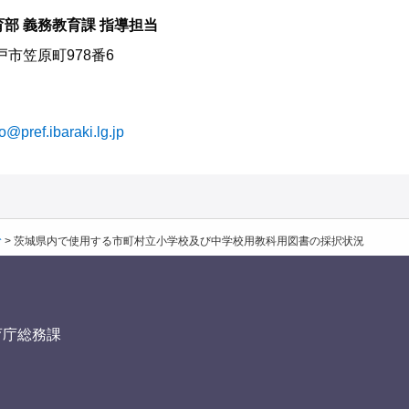
部 義務教育課 指導担当
水戸市笠原町978番6
o@pref.ibaraki.lg.jp
む
>
茨城県内で使用する市町村立小学校及び中学校用教科用図書の採択状況
育庁総務課