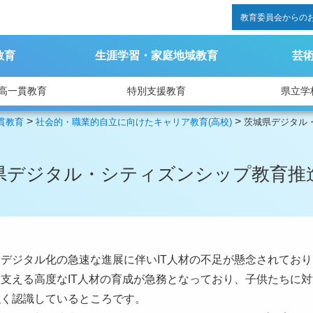
教育委員会からの
教育
生涯学習・家庭地域教育
芸
高一貫教育
特別支援教育
県立学
>
>
貫教育
社会的・職業的自立に向けたキャリア教育(高校)
茨城県デジタル
県デジタル・シティズンシップ教育推
デジタル化の急速な進展に伴いIT人材の不足が懸念されてお
支える高度なIT人材の育成が急務となっており、子供たちに
強く認識しているところです。