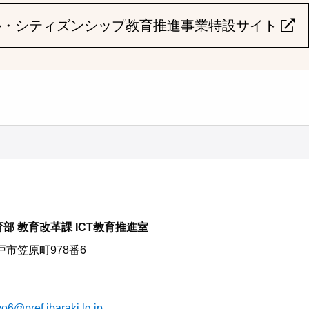
ル・シティズンシップ教育推進事業特設サイト
部 教育改革課 ICT教育推進室
水戸市笠原町978番6
o6@pref.ibaraki.lg.jp