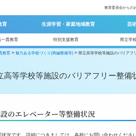
教育委員会からの
教育
生涯学習・家庭地域教育
芸
高一貫教育
特別支援教育
県立学
>
>
貫教育
魅力ある学校づくり(再編整備等)
県立高等学校等施設のバリアフ
立高等学校等施設のバリアフリー整備
施設のエレベーター等整備状況
設置状況です。詳細につきましては、各校にお問い合わせくださ