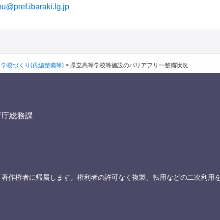
u@pref.ibaraki.lg.jp
学校づくり(再編整備等)
>
県立高等学校等施設のバリアフリー整備状況
育庁総務課
、著作権者に帰属します。権利者の許可なく複製、転用などの二次利用