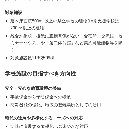
対象施設
2
延べ床面積500m
以上の県立学校の建物(特別支援学校は
2
200m
以上の建物)
統合対象校、授業に直接関係がない「合宿所、交流館、セ
ミナーハウス」や「第二体育館」など集約可能建物等を除
く
対象施設数118校599棟
学校施設の目指すべき方向性
安全・安心な教育環境の整備
事後保全から予防保全への転換
防災機能の強化、地域の避難場所としての活用
時代の進展や多様化するニーズへの対応
急速に進展する情報化への速やかな対応