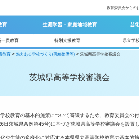
教育委員会からの
教育
生涯学習・家庭地域教育
芸
高一貫教育
特別支援教育
県立学
>
>
貫教育
魅力ある学校づくり(再編整備等)
茨城県高等学校審議会
茨城県高等学校審議会
等学校教育の基本的施策について審議するため、教育委員会の
月26日茨城県条例第45号)に基づき茨城県高等学校審議会を設置
変化や生徒の多様化に対応する本県県立高等学校教育の基本的