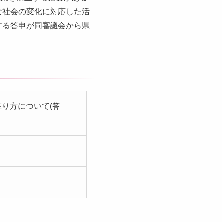
な社会の変化に対応した活
する答申が同審議会から県
り方について(答