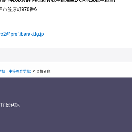
水戸市笠原町978番6
o2@pref.ibaraki.lg.jp
>
学校・中等教育学校)
合格者数
育庁総務課