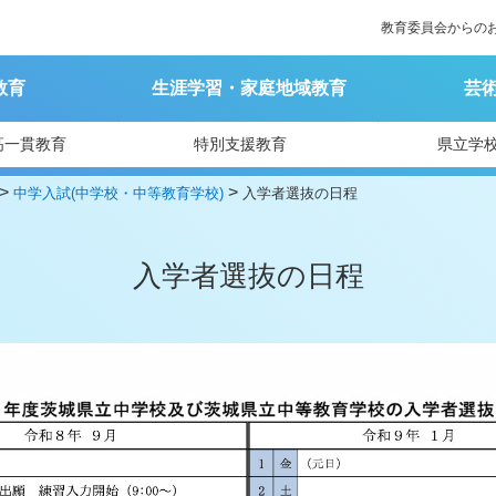
教育委員会からの
教育
生涯学習・家庭地域教育
芸
高一貫教育
特別支援教育
県立学
>
>
中学入試(中学校・中等教育学校)
入学者選抜の日程
入学者選抜の日程