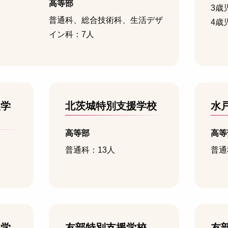
高等部
3歳
普通科、総合技術科、生活デザ
4歳
イン科：7人
援学
北茨城特別支援学校
水
高等部
高等
普通科：13人
普通
援学
友部特別支援学校
友