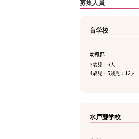
募集人員
盲学校
幼稚部
3歳児：6人
4歳児・5歳児：12人
水戸聾学校