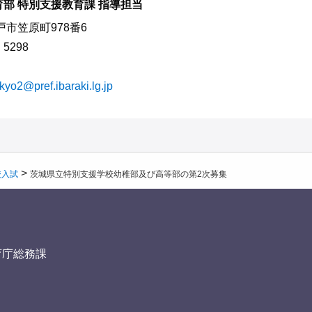
育部 特別支援教育課 指導担当
水戸市笠原町978番6
・5298
kyo2@pref.ibaraki.lg.jp
>
校入試
茨城県立特別支援学校幼稚部及び高等部の第2次募集
育庁総務課