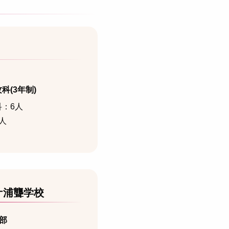
科(3年制)
：6人
人
ケ浦聾学校
部