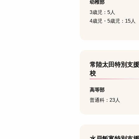
幼稚部
3歳児：5人
4歳児・5歳児：15人
常陸太田特別支
校
高等部
普通科：23人
水戸飯富特別支