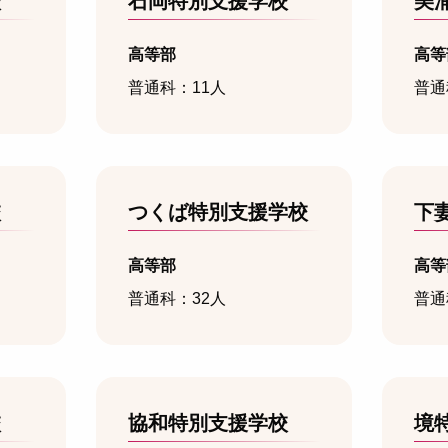
校
石岡特別支援学校
美
高等部
高等
普通科：11人
普通
校
つくば特別支援学校
下
高等部
高等
普通科：32人
普通
校
協和特別支援学校
境