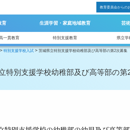
教育委員会からの
教育
生涯学習・家庭地域教育
芸
高一貫教育
特別支援教育
県立学
>
>
特別支援学校入試
茨城県立特別支援学校幼稚部及び高等部の第2次募集
立特別支援学校幼稚部及び高等部の第
立特別支援学校の幼稚部の幼児及び高等部