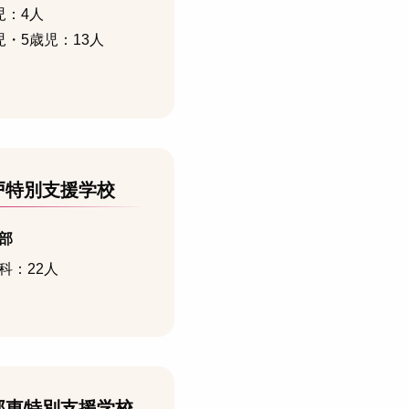
児：4人
児・5歳児：13人
戸特別支援学校
部
科：22人
部東特別支援学校