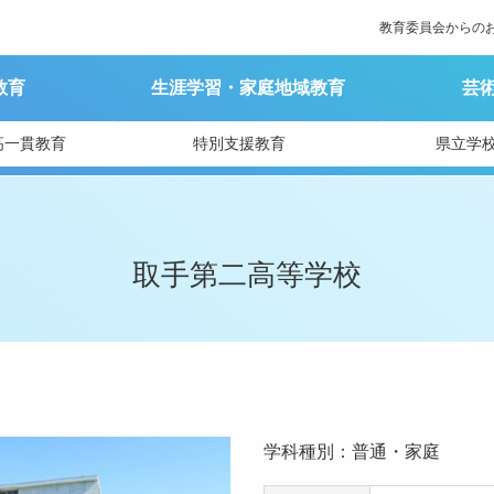
教育委員会からの
教育
生涯学習・家庭地域教育
芸
高一貫教育
特別支援教育
県立学
取手第二高等学校
学科種別：普通・家庭