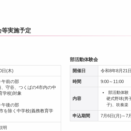
会等実施予定
部活動体験会
0日(木)
開催日
令和8年8月21日
00 午前の部
時間
9:00～11:00
崎、守谷、つくばの4市内の中
部活動体験
育学校)対象
内容
硬式野球(男
子)、吹奏楽
30 午後の部
市を除く中学校(義務教育学
申込期間
7月6日(月)～7月
説明