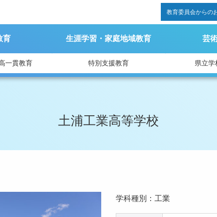
教育委員会からの
教育
生涯学習・家庭地域教育
芸
高一貫教育
特別支援教育
県立学
土浦工業高等学校
学科種別：工業