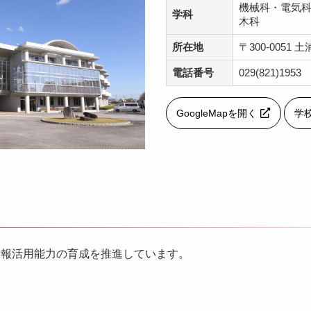
機械科・電気
学科
木科
所在地
〒300-0051 土
電話番号
029(821)1953
GoogleMapを開く
学
情報活用能力の育成を推進しています。