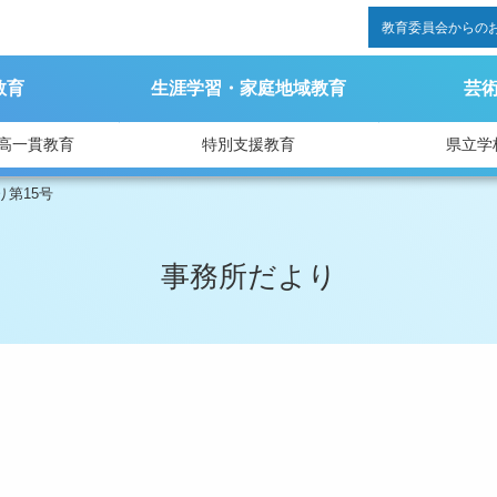
教育委員会からの
教育
生涯学習・家庭地域教育
芸
高一貫教育
特別支援教育
県立学
り第15号
事務所だより