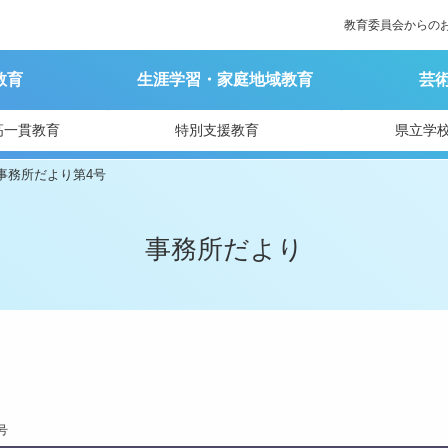
教育委員会からの
教育
生涯学習・家庭地域教育
芸
高一貫教育
特別支援教育
県立学
事務所だより第4号
事務所だより
号