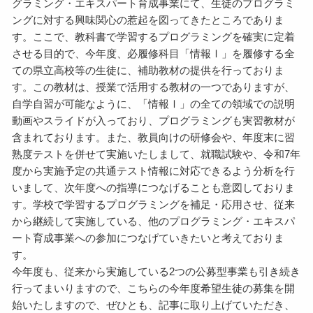
グラミング・エキスパート育成事業にて、生徒のプログラミ
ングに対する興味関心の惹起を図ってきたところでありま
す。ここで、教科書で学習するプログラミングを確実に定着
させる目的で、今年度、必履修科目「情報Ⅰ」を履修する全
ての県立高校等の生徒に、補助教材の提供を行っておりま
す。この教材は、授業で活用する教材の一つでありますが、
自学自習が可能なように、「情報Ⅰ」の全ての領域での説明
動画やスライドが入っており、プログラミングも実習教材が
含まれております。また、教員向けの研修会や、年度末に習
熟度テストを併せて実施いたしまして、就職試験や、令和7年
度から実施予定の共通テスト情報に対応できるよう分析を行
いまして、次年度への指導につなげることも意図しておりま
す。学校で学習するプログラミングを補足・応用させ、従来
から継続して実施している、他のプログラミング・エキスパ
ート育成事業への参加につなげていきたいと考えておりま
す。
今年度も、従来から実施している2つの公募型事業も引き続き
行ってまいりますので、こちらの今年度希望生徒の募集を開
始いたしますので、ぜひとも、記事に取り上げていただき、