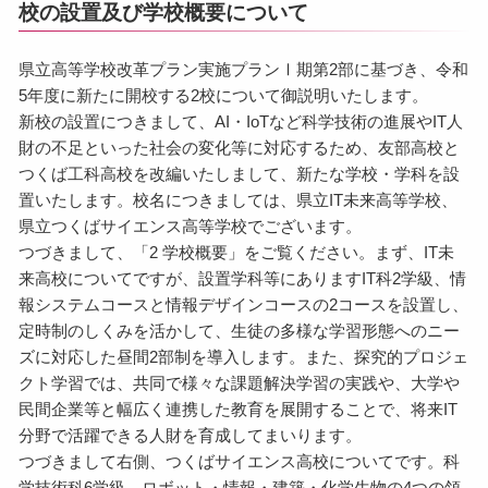
校の設置及び学校概要について
県立高等学校改革プラン実施プランⅠ期第2部に基づき、令和
5年度に新たに開校する2校について御説明いたします。
新校の設置につきまして、AI・IoTなど科学技術の進展やIT人
財の不足といった社会の変化等に対応するため、友部高校と
つくば工科高校を改編いたしまして、新たな学校・学科を設
置いたします。校名につきましては、県立IT未来高等学校、
県立つくばサイエンス高等学校でございます。
つづきまして、「2 学校概要」をご覧ください。まず、IT未
来高校についてですが、設置学科等にありますIT科2学級、情
報システムコースと情報デザインコースの2コースを設置し、
定時制のしくみを活かして、生徒の多様な学習形態へのニー
ズに対応した昼間2部制を導入します。また、探究的プロジェ
クト学習では、共同で様々な課題解決学習の実践や、大学や
民間企業等と幅広く連携した教育を展開することで、将来IT
分野で活躍できる人財を育成してまいります。
つづきまして右側、つくばサイエンス高校についてです。科
学技術科6学級、ロボット・情報・建築・化学生物の4つの領