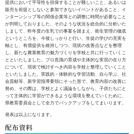
提供において平等性を担保することが難しいこと、あるいは
販売を前提としないと参加できないイベントがあること、イ
ンターンシップ等の関係企業等との調整に時間が必要なこと
が判明しておりました。そのような状況を総合的に分析いた
しまして、昨年度の生乳での事案を踏まえ、衛生管理の徹底
というところを、今後しっかりと行い、生徒の学びの充実を
軸とし、有償提供を維持しつつ、現状の改善点などを整理
し、新たな農業教育の魅力づくりを学校と共に行っていくこ
とといたしました。プロ意識の育成や主体的な実習の在り方
について、現状で検討すべき内容を学校と整理していくこと
といたしました。実践的・体験的な学習活動、自ら学ぶ、社
会貢献等、新学習指導要領にそった形で、教育内容の改善に
努め、その際は、学校とよく議論をしながら、子供たちにと
って主体的に学習ができるような環境を整えていくために、
県教育委員会として全力でバックアップをしてまいります。
発表は以上になります。
配布資料