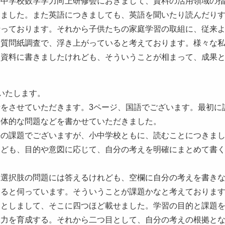
の中学校数学学力向上研修会におきまして、資料の活用領域の
みました。また英語につきましても、英語を聞いたり読んだり
行っております。それから子供たちの家庭学習の取組に、従来
る質問紙調査で、浮き上がっていると考えております。様々な
つ資料に書きましたけれども、そういうことが相まって、成果
いたします。
をさせていただきます。3ページ、国語でございます。最初に
具体的な問題などを書かせていただきました。
語の課題でございますが、小中学校ともに、読むことにつきま
けども、目的や意図に応じて、自分の考えを明確にまとめて書
、選択肢の問題には答えるけれども、空欄に自分の考えを書き
いると伺っています。そういうことが課題かなと考えておりま
】としまして、そこに四つほど載せました。学習の目的と課題
ぶ力を育成する。それから二つ目として、自分の考えの根拠と