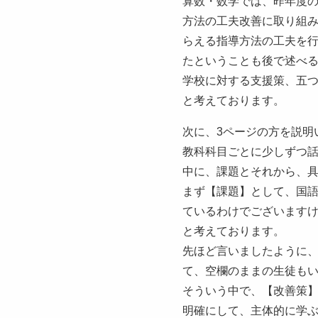
算数・数学では、昨年度
方法の工夫改善に取り組
らえる指導方法の工夫を
たということも後で述べ
学校に対する支援策、五
と考えております。
次に、3ページの方を説明
教科科目ごとに少しずつ話
中に、課題とそれから、
まず【課題】として、国
ているわけでございます
と考えております。
先ほど言いましたように
て、空欄のままの生徒も
そういう中で、【改善策
明確にして、主体的に学