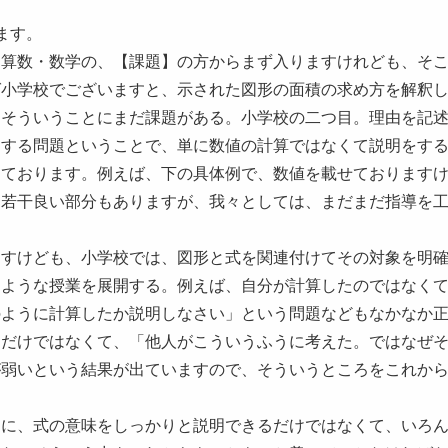
ます。
。算数・数学の、【課題】の方からまず入りますけれども、そ
ば小学校でございますと、示された図形の面積の求め方を解釈
。そういうことにまだ課題がある。小学校の二つ目。理由を記
明する問題ということで、単に数値の計算ではなくて説明をす
えております。例えば、下の具体例で、数値を載せております
、若干良い部分もありますが、我々としては、まだまだ指導を
ますけども、小学校では、図形と式を関連付けてその対象を明
るような授業を展開する。例えば、自分が計算したのではなく
のように計算したか説明しなさい」という問題などもなかなか
るだけではなくて、「他人がこういうふうに考えた。ではなぜ
が弱いという結果が出ていますので、そういうところをこれか
うに、式の意味をしっかりと説明できるだけではなくて、いろ