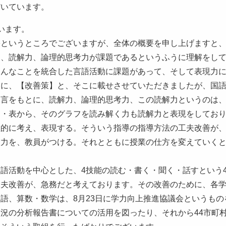
だいています。
います。
果というところでございますが、全体の概要を申し上げますと
に、読解力、論理的思考力が課題であるというふうに理解をし
ろんなことを統合した言語活動に課題があって、そして表現力
めに、【改善策】と、そこに載せさせていただきましたが、国
助言をもとに、読解力、論理的思考力、この読解力というのは
フ・表から、そのグラフを読み解く力も読解力と表現をしてお
理的に考え、表現する。そういう指導の指導方法の工夫改善が
業力を、教員がつける。それとともに授業の仕方を変えていく
語活動を中心とした、4技能の読む・書く・聞く・話すという
工夫改善が、急務だと考えております。その改善のために、各
語、算数・数学は、8月23日に学力向上推進協議会というも
況の分析報告書についての活用を図ったり、それから44市町