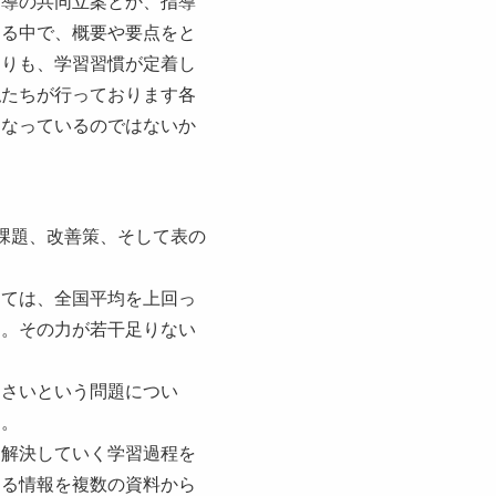
指導の共同立案とか、指導
する中で、概要や要点をと
よりも、学習習慣が定着し
私たちが行っております各
となっているのではないか
課題、改善策、そして表の
しては、全国平均を上回っ
く。その力が若干足りない
なさいという問題につい
す。
を解決していく学習過程を
なる情報を複数の資料から