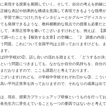
確に表現する授業を展開していく。そして、自分の考えを的確
、正確な表記や効果的な構成を意識して表現できるような指導
と、学習で身につけた力をインタビューとかグループディスカ
いても発揮できるような、教科横断的な視点での授業も必要だ
そして、本県正答率を書いてございますけれども、例えば、【
て調べたことを【報告する文章】の空欄に、「2 調査の内容と結果
う問題。これについて全国平均は上回っておりますけども、ま
ります。
ば(中学校)の②。話し合いの流れを踏まえて、「どうするか決
いという問題につきましても、なかなか自分の気持ちを、自分
だまだおりますので、ここも課題だと考えております。
でございますけれども、小学校中学校それぞれ①から③、こう
、高い平均正答率を誇っておりますので、それなりの成果は出
ては、現在、授業力ブラッシュアップ研修というものを行って
が各先生方に芽生えていることも一つの要因ではないかと考え