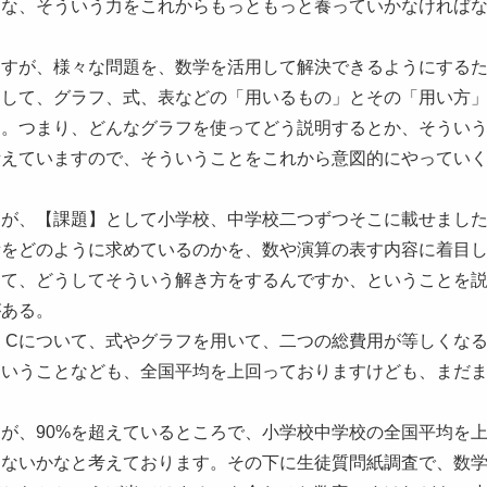
うな、そういう力をこれからもっともっと養っていかなければ
ますが、様々な問題を、数学を活用して解決できるようにする
定して、グラフ、式、表などの「用いるもの」とその「用い方
開。つまり、どんなグラフを使ってどう説明するとか、そうい
考えていますので、そういうことをこれから意図的にやってい
すが、【課題】として小学校、中学校二つずつそこに載せまし
積をどのように求めているのかを、数や演算の表す内容に着目
くて、どうしてそういう解き方をするんですか、ということを
がある。
、Cについて、式やグラフを用いて、二つの総費用が等しくな
ういうことなども、全国平均を上回っておりますけども、まだ
が、90%を超えているところで、小学校中学校の全国平均を
ゃないかなと考えております。その下に生徒質問紙調査で、数