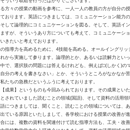
、そういう取組を行ったばかりでございます。
れる方々の授業の動画を参考に、一人一人の教員の方が自分の
っております。英語につきましては、コミュニケーション能力
、そして論理的にコミュニケーションを図る。そして、英語イ
いますが、そういうあり方についても考えて、コミュニケーシ
でいきたいと考えております。
の指導力を高めるために、4技能を高める。オールイングリッ
これから実施して参ります。論理的とか、あるいは読解力とい
中で、選択肢の問題には答えるけれども、例えば□(しかく)の
「自分の考えを書きなさい」とか、そういうところがなかなか
は私たちの急務だというふうに考えております。
、【成果】というものも今回みられております。その成果とい
とされていました読むことの領域(国語)、そして資料の活用領域
英語につきましては、聞くこと、読むことの領域については、
が出ている原因といたしまして、各学校における授業の改善が
場合には、複数の資料を関連付けて読む指導方法も、工夫・改