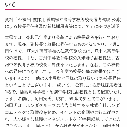
いて
資料「令和7年度採用 茨城県立高等学校等校長選考試験(公募)
による校長昇任者及び新規採用者等について」に基づき説明
本県では、令和元年度より公募による校長選考を行っており
ます。現在、副校長で校長に昇任するものが2名おり、 4月1
日付けで、 IT未来高等学校の辻武伺副校長は、IT未来高等学
校の校長、また、古河中等教育学校の久米麻子副校長は、古
河中等教育学校の校長に昇任をいたします。なお、この校長
への昇任につきましては、今年度の校長公募の結果ではござ
いませんので、 他の人事異動と同様の取り扱いでの校長昇任
ということでございます。 続いて、 公募による新規採用者は
1名で、鹿島高等学校・附属中学校に副校長として配置いたし
ます。名前は、河田実氏、現在、59 歳で男性でございます。
河田氏は、ホンダグループの広告会社である株式会社ホンダ
コムテックで取締役を務め、イベントの企画や実行に従事さ
れ、大小様々な組織のマネジメントを 20年間経験してきた方
でございます。 同社は1月から社名が変更となり、 河田氏は