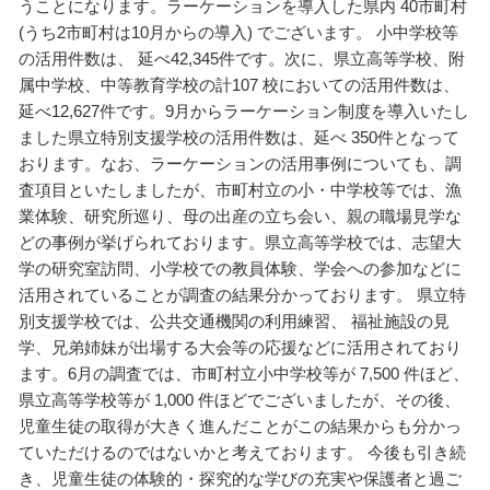
うことになります。ラーケーションを導入した県内 40市町村
(うち2市町村は10月からの導入) でございます。 小中学校等
の活用件数は、 延べ42,345件です。次に、県立高等学校、附
属中学校、中等教育学校の計107 校においての活用件数は、
延べ12,627件です。9月からラーケーション制度を導入いたし
ました県立特別支援学校の活用件数は、延べ 350件となって
おります。なお、ラーケーションの活用事例についても、調
査項目といたしましたが、市町村立の小・中学校等では、漁
業体験、研究所巡り、母の出産の立ち会い、親の職場見学な
どの事例が挙げられております。県立高等学校では、志望大
学の研究室訪問、小学校での教員体験、学会への参加などに
活用されていることが調査の結果分かっております。 県立特
別支援学校では、公共交通機関の利用練習、 福祉施設の見
学、兄弟姉妹が出場する大会等の応援などに活用されており
ます。6月の調査では、市町村立小中学校等が 7,500 件ほど、
県立高等学校等が 1,000 件ほどでございましたが、その後、
児童生徒の取得が大きく進んだことがこの結果からも分かっ
ていただけるのではないかと考えております。 今後も引き続
き、児童生徒の体験的・探究的な学びの充実や保護者と過ご