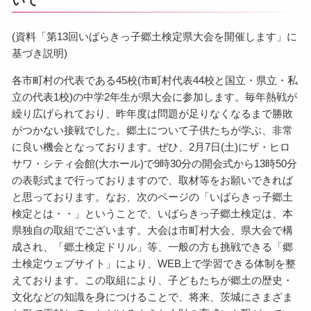
いて
(資料「第13回いばらきっ子郷土検定県大会を開催します」に
基づき説明)
各市町村の代表である45校(市町村代表44校と国立・県立・私
立の代表1校)の中学2年生が県大会に参加します。毎年熱戦が
繰り広げられており、昨年度は問題が足りなくなるまで勝敗
がつかない接戦でした。郷土について子供たちが学ぶ、非常
に良い機会となっております。ぜひ、2月7日(土)にザ・ヒロ
サワ・シティ会館(大ホール)で9時30分の開会式から13時50分
の表彰式まで行っておりますので、取材等をお願いできれば
と思っております。なお、次のページの「いばらきっ子郷土
検定とは・・」ということで、いばらきっ子郷土検定は、本
県独自の取組でございます。大会は市町村大会、県大会で構
成され、「郷土検定ドリル」等、一般の方も挑戦できる「郷
土検定ウェブサイト」により、WEB上で学習できる体制を整
えております。この取組により、子どもたちが郷土の歴史・
文化などの知識を身につけることで、将来、茨城にさまざま