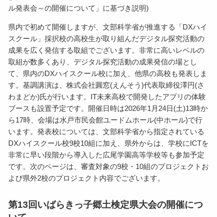
ル発表会～の開催について」に基づき説明)
県内で初めて開催しますが、文部科学省が推進する「DXハイ
スクール」採択校の高校生が取り組んだデジタル探究活動の
成果を広く発信する取組でございます。非常に高いレベルの
取組が数多くあり、デジタル探究活動の成果発信の場とし
て、県内のDXハイスクール校に加え、他県の高校も発表しま
す。基調講演は、株式会社圓窓(えんそう)代表取締役澤円(さ
わまどか)氏が行います。IT未来高校で開発したアプリの体験
ブースも設置予定です。開催日時は2026年1月24日(土)13時か
ら17時、会場は水戸市民会館ユードムホール(中ホール)で行
います。発表校については、文部科学省から指定されている
DXハイスクール校9校10組に加え、県外からは、学校にICTを
非常に早い段階から導入した広尾学園高等学校等も参加予定
です。次のページは、審査対象の9校・10組のプロジェクトお
よび県外2校のプロジェクト内容でございます。
第13回いばらきっ子郷土検定県大会の開催につ