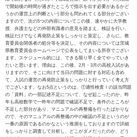
で開始後の時間が過ぎたところで指示を出す必要があるかど
うかの運営上の判断という部分も問われてくる部分がござい
ますので、次の5つの内容についてこの後、速やかに大学教
授、弁護士などの外部有識者の意見を踏まえ、検証を行い、
検証だけでなく再発防止策をしっかりと策定し、さらに、教
育委員会関係者の処分等を決定し、その内容については茨城
県教育委員会ホームページで公表をしてまいる所存でござい
ます。スケジュール的には、できる限り早く全てやっていき
たいと思います。理由は、この後、2月・3月の高校入試があ
りますので、そこに向けて当日の問題に対する対応も含め
て、入試の運営の再発防止策をしっかりと行っていく考え方
でございます。なお5点というのは、①適性検査Ⅰの該当問題
の「資料」の一部記述不足について、なぜ起こったのか、昨
年も高校数学で一昨年の問題で確認不足で、条件のところが
不足した部分があり、マニュアルの再整備を行ったばかりな
ので、そのマニュアルの再整備の中の確認の不足というのが
一番の原因であるのかなという推測をしておりますので詳細
をしっかりと調査して分析し、どこがダメだったのか、どう