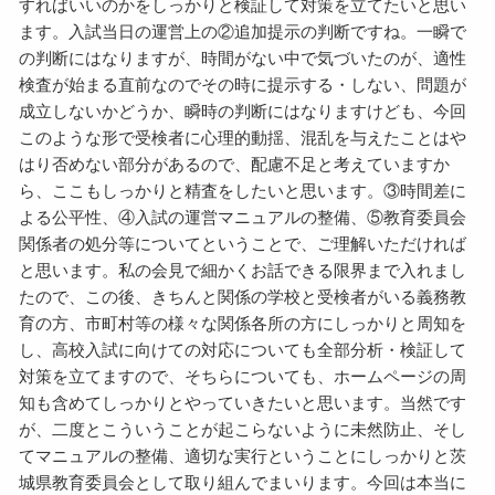
すればいいのかをしっかりと検証して対策を立てたいと思い
ます。入試当日の運営上の②追加提示の判断ですね。一瞬で
の判断にはなりますが、時間がない中で気づいたのが、適性
検査が始まる直前なのでその時に提示する・しない、問題が
成立しないかどうか、瞬時の判断にはなりますけども、今回
このような形で受検者に心理的動揺、混乱を与えたことはや
はり否めない部分があるので、配慮不足と考えていますか
ら、ここもしっかりと精査をしたいと思います。③時間差に
よる公平性、④入試の運営マニュアルの整備、⑤教育委員会
関係者の処分等についてということで、ご理解いただければ
と思います。私の会見で細かくお話できる限界まで入れまし
たので、この後、きちんと関係の学校と受検者がいる義務教
育の方、市町村等の様々な関係各所の方にしっかりと周知を
し、高校入試に向けての対応についても全部分析・検証して
対策を立てますので、そちらについても、ホームページの周
知も含めてしっかりとやっていきたいと思います。当然です
が、二度とこういうことが起こらないように未然防止、そし
てマニュアルの整備、適切な実行ということにしっかりと茨
城県教育委員会として取り組んでまいります。今回は本当に