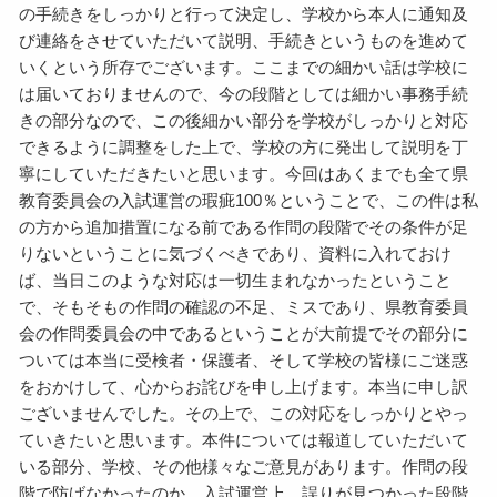
の手続きをしっかりと行って決定し、学校から本人に通知及
び連絡をさせていただいて説明、手続きというものを進めて
いくという所存でございます。ここまでの細かい話は学校に
は届いておりませんので、今の段階としては細かい事務手続
きの部分なので、この後細かい部分を学校がしっかりと対応
できるように調整をした上で、学校の方に発出して説明を丁
寧にしていただきたいと思います。今回はあくまでも全て県
教育委員会の入試運営の瑕疵100％ということで、この件は私
の方から追加措置になる前である作問の段階でその条件が足
りないということに気づくべきであり、資料に入れておけ
ば、当日このような対応は一切生まれなかったということ
で、そもそもの作問の確認の不足、ミスであり、県教育委員
会の作問委員会の中であるということが大前提でその部分に
ついては本当に受検者・保護者、そして学校の皆様にご迷惑
をおかけして、心からお詫びを申し上げます。本当に申し訳
ございませんでした。その上で、この対応をしっかりとやっ
ていきたいと思います。本件については報道していただいて
いる部分、学校、その他様々なご意見があります。作問の段
階で防げなかったのか、入試運営上、誤りが見つかった段階