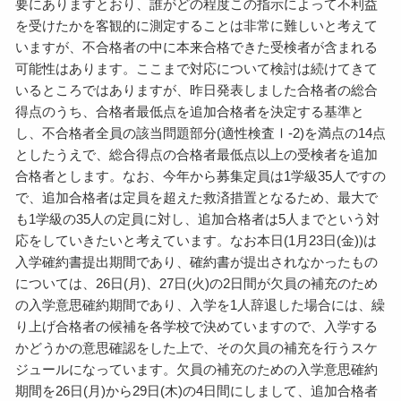
要にありますとおり、誰がどの程度この指示によって不利益
を受けたかを客観的に測定することは非常に難しいと考えて
いますが、不合格者の中に本来合格できた受検者が含まれる
可能性はあります。ここまで対応について検討は続けてきて
いるところではありますが、昨日発表しました合格者の総合
得点のうち、合格者最低点を追加合格者を決定する基準と
し、不合格者全員の該当問題部分(適性検査Ⅰ-2)を満点の14点
としたうえで、総合得点の合格者最低点以上の受検者を追加
合格者とします。なお、今年から募集定員は1学級35人ですの
で、追加合格者は定員を超えた救済措置となるため、最大で
も1学級の35人の定員に対し、追加合格者は5人までという対
応をしていきたいと考えています。なお本日(1月23日(金))は
入学確約書提出期間であり、確約書が提出されなかったもの
については、26日(月)、27日(火)の2日間が欠員の補充のため
の入学意思確約期間であり、入学を1人辞退した場合には、繰
り上げ合格者の候補を各学校で決めていますので、入学する
かどうかの意思確認をした上で、その欠員の補充を行うスケ
ジュールになっています。欠員の補充のための入学意思確約
期間を26日(月)から29日(木)の4日間にしまして、追加合格者