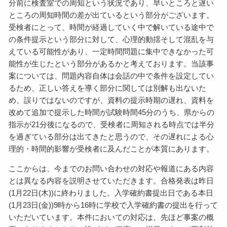
分前に検査室での周知という状況であり、早いところと遅い
ところの周知時間の差が出ているという部分がございます。
受検者にとって、時間が経過していく中で解いている途中で
の条件提示という部分に対して、心理的動揺そして混乱を与
えている可能性があり、一定時間問題に集中できなかった可
能性が生じたという部分があるかと考えております。当該事
案については、問題内容自体は会話の中で条件を設定してい
るため、正しい答えを導く部分に関しては別解も出ないた
め、誤りではないのですが、資料の提示時期の遅れ、資料を
改めて追加で提示した時間が試験時間45分のうち、県からの
指示が21分後になるので、受検者に周知される時点では半分
を過ぎている部分は出てきたと思うので、その遅れによる心
理的・時間的影響が受検者に及んだことが本質にあります。
ここからは、今までのお問い合わせの対応や報道にある内容
とは異なる内容を説明させていただきます。合格発表は昨日
(1月22日(木))に終わりました。入学確約書提出日である本日
(1月23日(金))9時から16時に学校で入学確約書の提出を行って
いただいています。本件においての対応は、先ほど事案の概