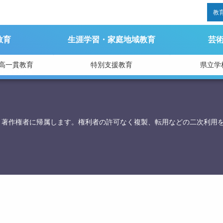
教
教育
生涯学習・家庭地域教育
芸
高一貫教育
特別支援教育
県立学
育庁総務課
、著作権者に帰属します。権利者の許可なく複製、転用などの二次利用