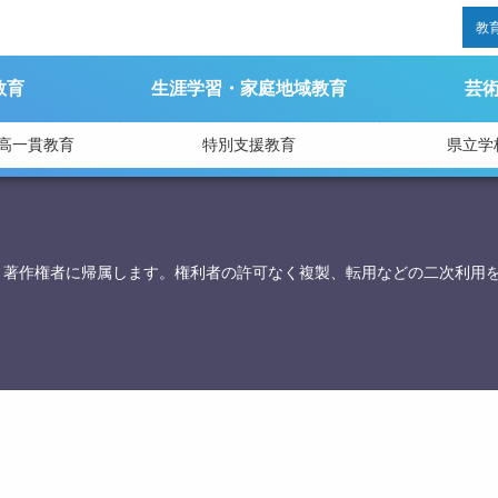
教
教育
生涯学習・家庭地域教育
芸
高一貫教育
特別支援教育
県立学
育庁総務課
、著作権者に帰属します。権利者の許可なく複製、転用などの二次利用