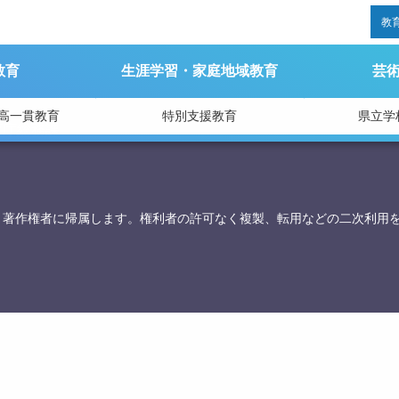
教
教育
生涯学習・家庭地域教育
芸
高一貫教育
特別支援教育
県立学
育庁総務課
、著作権者に帰属します。権利者の許可なく複製、転用などの二次利用