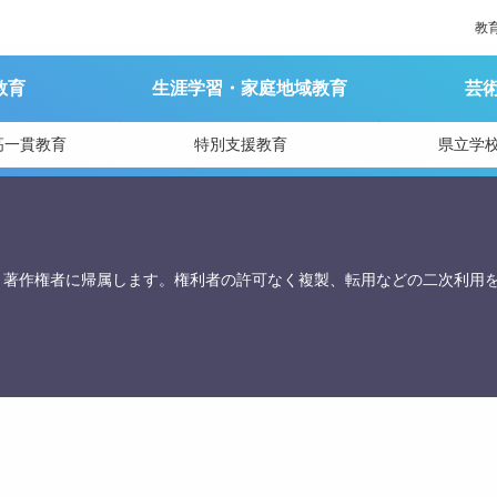
教
教育
生涯学習・家庭地域教育
芸
育庁総務課
高一貫教育
特別支援教育
県立学
、著作権者に帰属します。権利者の許可なく複製、転用などの二次利用