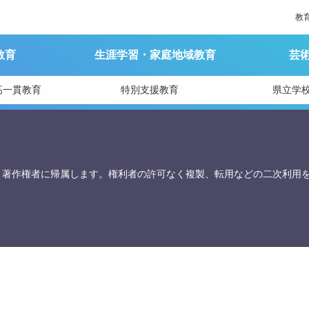
教
教育
生涯学習・家庭地域教育
芸
育庁総務課
高一貫教育
特別支援教育
県立学
、著作権者に帰属します。権利者の許可なく複製、転用などの二次利用