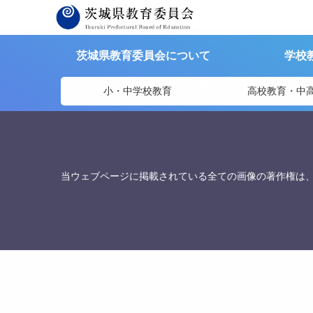
茨城県教育委員会
>
リンク集
>
茗溪学園中学校高等学校
茨城県教育委員会について
学校
茨城県教育委員会
〒310-8588
茨城県水戸市笠原町978番6 茨城県教
小・中学校教育
高校教育・中
TEL. 029-301-5148
FAX. 029-301-5139
当ウェブページに掲載されている全ての画像の著作権は