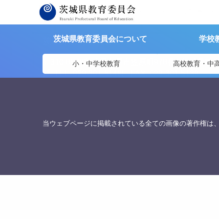
茨城県教育委員会
>
リンク集
>
第一学院高等学校(広域通信制・単位
茨城県教育委員会について
学校
茨城県教育委員会
〒310-8588
茨城県水戸市笠原町978番6 茨城県教
小・中学校教育
高校教育・中
TEL. 029-301-5148
FAX. 029-301-5139
当ウェブページに掲載されている全ての画像の著作権は