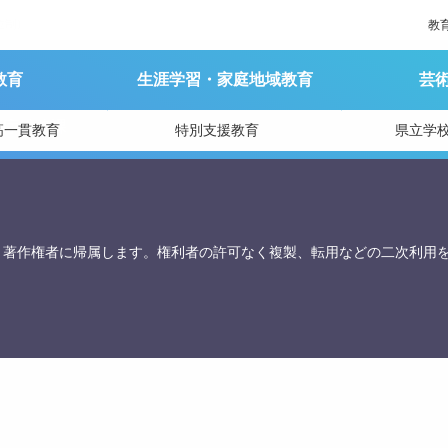
制)
教
教育
生涯学習・家庭地域教育
芸
育庁総務課
高一貫教育
特別支援教育
県立学
、著作権者に帰属します。権利者の許可なく複製、転用などの二次利用