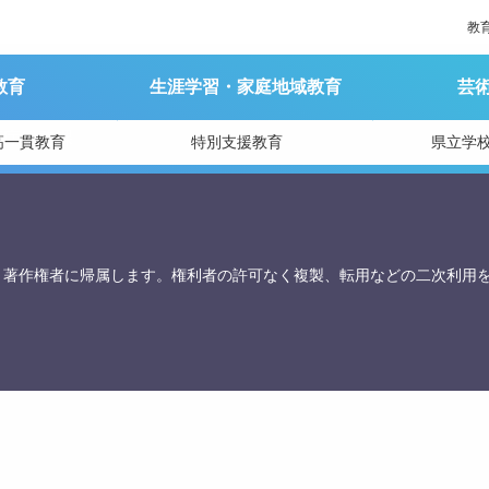
教
教育
生涯学習・家庭地域教育
芸
育庁総務課
高一貫教育
特別支援教育
県立学
、著作権者に帰属します。権利者の許可なく複製、転用などの二次利用