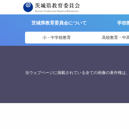
茨城県教育委員会
>
議事録
>
令和2年度12月定例教育委員会
茨城県教育委員会について
学校
茨城県教育委員会
〒310-8588
茨城県水戸市笠原町978番6 茨城県教
小・中学校教育
高校教育・中
TEL. 029-301-5148
FAX. 029-301-5139
当ウェブページに掲載されている全ての画像の著作権は