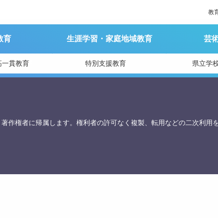
教
教育
生涯学習・家庭地域教育
芸
育庁総務課
高一貫教育
特別支援教育
県立学
、著作権者に帰属します。権利者の許可なく複製、転用などの二次利用