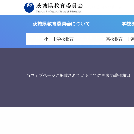
茨城県教育委員会
>
議事録
>
令和元年度4月定例教育委員会
茨城県教育委員会について
学校
茨城県教育委員会
〒310-8588
茨城県水戸市笠原町978番6 茨城県教
小・中学校教育
高校教育・中
TEL. 029-301-5148
FAX. 029-301-5139
当ウェブページに掲載されている全ての画像の著作権は