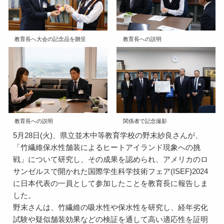
教育長へ大会の記念品を贈呈
教育長への説明
教育長への説明
関係者で記念撮影
5月28日(火)、県立並木中等教育学校の野末紗良さんが、
「竹繊維保水性舗装によるヒートアイランド現象への挑
戦」について研究し、その成果を認められ、アメリカのロ
サンゼルスで開かれた国際学生科学技術フェア(ISEF)2024
に日本代表の一員として参加したことを教育長に報告しま
した。
野末さんは、竹繊維の吸水性や保水性を研究し、経年劣化
試験や疑似舗装効果などの検証を通して高い適応性を証明