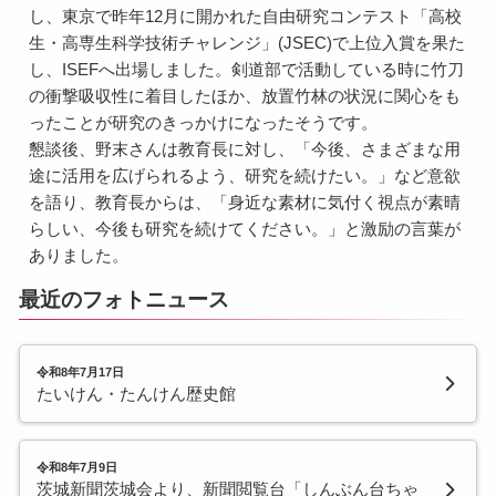
し、東京で昨年12月に開かれた自由研究コンテスト「高校
生・高専生科学技術チャレンジ」(JSEC)で上位入賞を果た
し、ISEFへ出場しました。剣道部で活動している時に竹刀
の衝撃吸収性に着目したほか、放置竹林の状況に関心をも
ったことが研究のきっかけになったそうです。
懇談後、野末さんは教育長に対し、「今後、さまざまな用
途に活用を広げられるよう、研究を続けたい。」など意欲
を語り、教育長からは、「身近な素材に気付く視点が素晴
らしい、今後も研究を続けてください。」と激励の言葉が
ありました。
最近のフォトニュース
令和8年7月17日
たいけん・たんけん歴史館
令和8年7月9日
茨城新聞茨城会より、新聞閲覧台「しんぶん台ちゃ