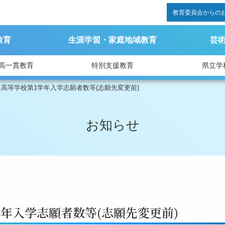
教育委員会からの
教育
生涯学習・家庭地域教育
芸
高一貫教育
特別支援教育
県立学
高等学校第1学年入学志願者数等(志願先変更前)
お知らせ
年入学志願者数等(志願先変更前)