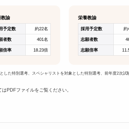
護教諭
栄養教諭
用予定数
約22名
採用予定数
約
願者数
401名
志願者数
4
願倍率
18.23倍
志願倍率
11
象とした特別選考、スペシャリストを対象とした特別選考、前年度2次試
はPDFファイルをご覧ください。