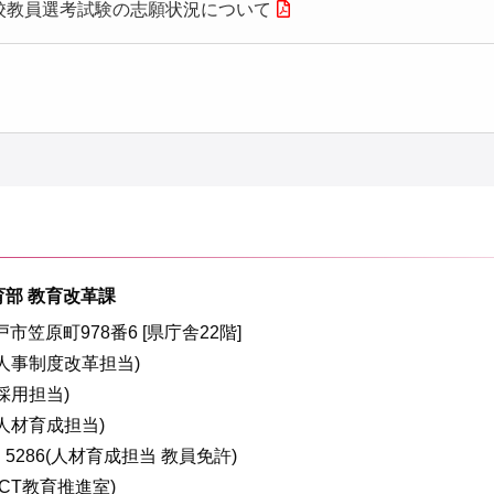
学校教員選考試験の志願状況について
育部 教育改革課
水戸市笠原町978番6 [県庁舎22階]
99(人事制度改革担当)
(採用担当)
9(人材育成担当)
4・5286(人材育成担当 教員免許)
(ICT教育推進室)