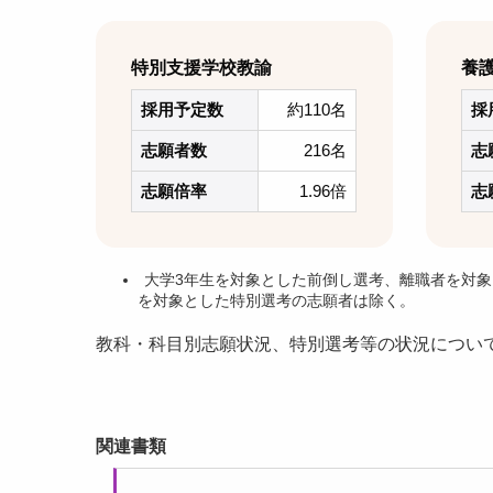
特別支援学校教諭
養
採用予定数
約110名
採
志願者数
216名
志
志願倍率
1.96倍
志
大学3年生を対象とした前倒し選考、離職者を対
を対象とした特別選考の志願者は除く。
教科・科目別志願状況、特別選考等の状況について
関連書類