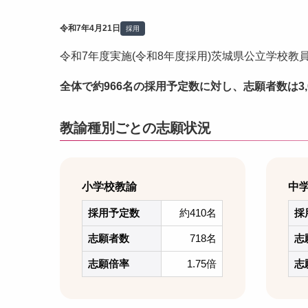
令和7年4月21日
採用
令和7年度実施(令和8年度採用)茨城県公立学校
全体で約966名の採用予定数に対し、志願者数は3,
教諭種別ごとの志願状況
小学校教諭
中
採用予定数
約410名
採
志願者数
718名
志
志願倍率
1.75倍
志