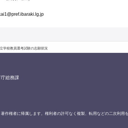
ref.ibaraki.lg.jp
公立学校教員選考試験の志願状況
育庁総務課
、著作権者に帰属します。権利者の許可なく複製、転用などの二次利用