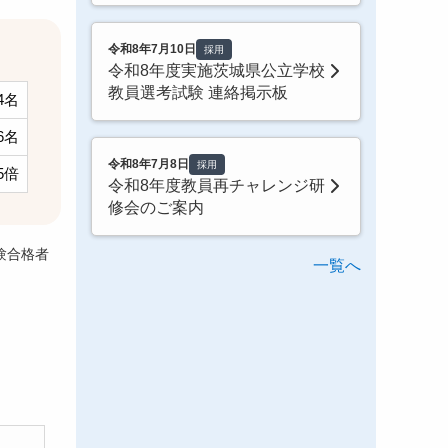
令和8年7月10日
採用
令和8年度実施茨城県公立学校
教員選考試験 連絡掲示板
4名
6名
令和8年7月8日
採用
.5倍
令和8年度教員再チャレンジ研
修会のご案内
験合格者
一覧へ