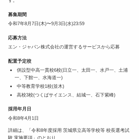
す。
募集期間
令和7年8月7日(木)〜9月3日(水)23:59
応募方法
エン・ジャパン株式会社の運営するサービスから応募
配置予定校
併設型中高一貫校6校(日立一、太田一、水戸一、土浦
一、下館一、水海道一)
中等教育学校1校(並木)
高校3校(つくばサイエンス、結城一、石下紫峰)
採用年月日
令和8年4月1日
詳細は、「令和8年度採用 茨城県立高等学校等 校長選考試
験 実施要項」のとおり