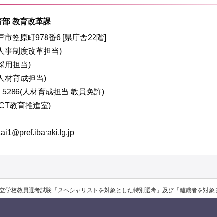
育部 教育改革課
水戸市笠原町978番6 [県庁舎22階]
99(人事制度改革担当)
(採用担当)
9(人材育成担当)
4・5286(人材育成担当 教員免許)
(ICT教育推進室)
ref.ibaraki.lg.jp
県公立学校教員選考試験「スペシャリストを対象とした特別選考」及び「離職者を対