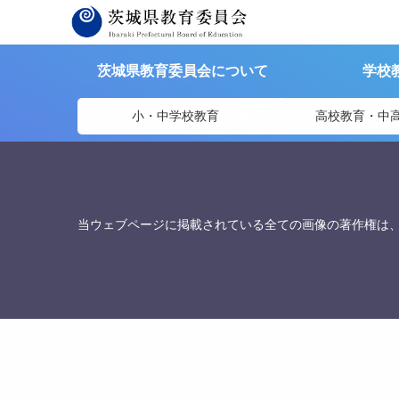
茨城県教育委員会
>
資料提供
>
国指定重要文化財(建造物)の指定
茨城県教育委員会について
学校
茨城県教育委員会
〒310-8588
茨城県水戸市笠原町978番6 茨城県教
小・中学校教育
高校教育・中
TEL. 029-301-5148
FAX. 029-301-5139
当ウェブページに掲載されている全ての画像の著作権は