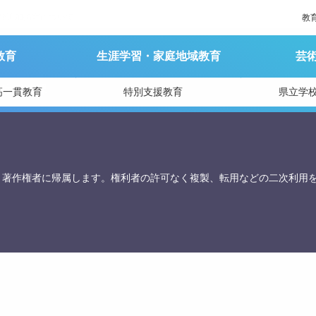
及び追加指定について
教
教育
生涯学習・家庭地域教育
芸
育庁総務課
高一貫教育
特別支援教育
県立学
、著作権者に帰属します。権利者の許可なく複製、転用などの二次利用