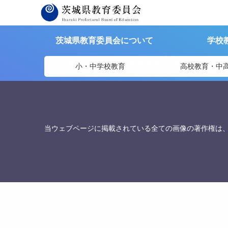
茨城県教育委員会
>
資料提供
>
「2023 UCIBMX レーシン
茨城県教育委員会について
学校
茨城県教育委員会
〒310-8588
茨城県水戸市笠原町978番6 茨城県教
小・中学校教育
高校教育・中
TEL. 029-301-5148
FAX. 029-301-5139
当ウェブページに掲載されている全ての画像の著作権は