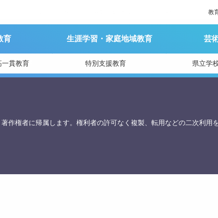
グワールドチャレンジ」に日本代表として出場する堀江樹選手が知事、議長を訪問
教
教育
生涯学習・家庭地域教育
芸
育庁総務課
高一貫教育
特別支援教育
県立学
、著作権者に帰属します。権利者の許可なく複製、転用などの二次利用