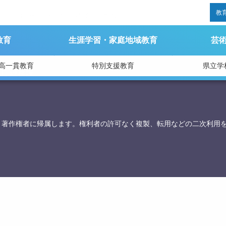
教
会スキー競技会の日程及び茨城県選手団名簿について
教育
生涯学習・家庭地域教育
芸
高一貫教育
特別支援教育
県立学
育庁総務課
、著作権者に帰属します。権利者の許可なく複製、転用などの二次利用