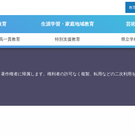
教
アスリート育成事業「第2期生ジュニアアスリート育成プログラム修了式」を開催
教育
生涯学習・家庭地域教育
芸
高一貫教育
特別支援教育
県立学
育庁総務課
、著作権者に帰属します。権利者の許可なく複製、転用などの二次利用