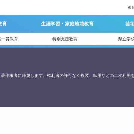
構築支援事業の拠点校に採択されました
教
教育
生涯学習・家庭地域教育
芸
育庁総務課
高一貫教育
特別支援教育
県立学
、著作権者に帰属します。権利者の許可なく複製、転用などの二次利用