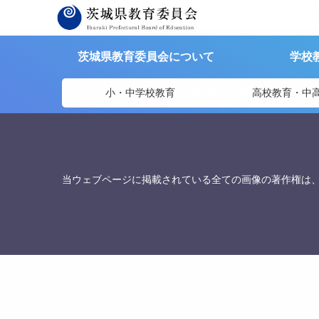
茨城県教育委員会
>
資料提供
>
文部科学省のWWLコンソーシアム
茨城県教育委員会について
学校
茨城県教育委員会
〒310-8588
茨城県水戸市笠原町978番6 茨城県教
小・中学校教育
高校教育・中
TEL. 029-301-5148
FAX. 029-301-5139
当ウェブページに掲載されている全ての画像の著作権は