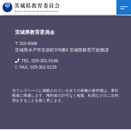
茨城県教育委員会
>
資料提供
>
いばらきの地魚プロジェクト 海洋高等学校x茨城水
産「IBARAKI sense」にて販売を行います!茨城のお土産として是非!
茨城県教育委員会
〒310-8588
茨城県水戸市笠原町978番6 茨城県教育庁総務課
TEL. 029-301-5148
FAX. 029-301-5139
当ウェブページに掲載されている全ての画像の著作権は、著作
権者に帰属します。権利者の許可なく複製、転用などの二次利
用をすることを固く禁じます。