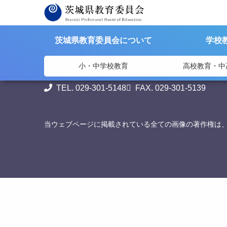
>
>
茨城県教育委員会
資料提供
「みなと八朔まつり」 PR に係
茨城県教育委員会について
学校
茨城県教育委員会
小・中学校教育
高校教育・中
〒310-8588
茨城県水戸市笠原町978番6 茨城県教
TEL. 029-301-5148
FAX. 029-301-5139
当ウェブページに掲載されている全ての画像の著作権は