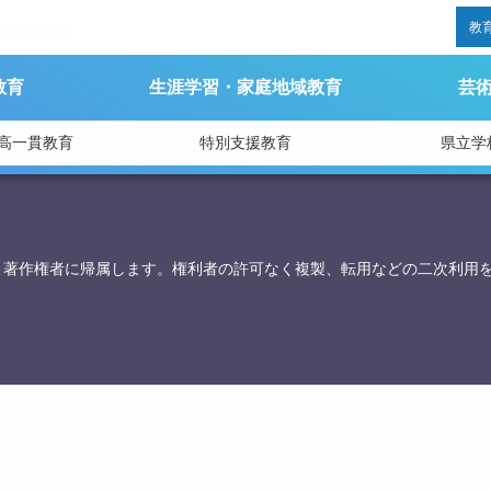
教
る訪問について
教育
生涯学習・家庭地域教育
芸
高一貫教育
特別支援教育
県立学
育庁総務課
、著作権者に帰属します。権利者の許可なく複製、転用などの二次利用