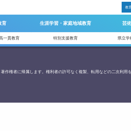
教
報の漏洩について
教育
生涯学習・家庭地域教育
芸
高一貫教育
特別支援教育
県立学
育庁総務課
、著作権者に帰属します。権利者の許可なく複製、転用などの二次利用