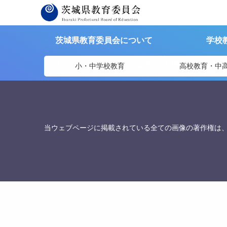
茨城県教育委員会
>
資料提供
>
企画展「博物館でツーリズム‼」－
茨城県教育委員会について
学校
茨城県教育委員会
〒310-8588
茨城県水戸市笠原町978番6 茨城県教
小・中学校教育
高校教育・中
TEL. 029-301-5148
FAX. 029-301-5139
当ウェブページに掲載されている全ての画像の著作権は