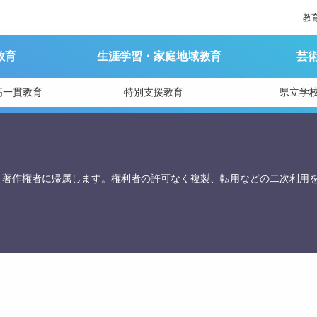
江戸時代の旅日記をたどるー
教
教育
生涯学習・家庭地域教育
芸
育庁総務課
高一貫教育
特別支援教育
県立学
、著作権者に帰属します。権利者の許可なく複製、転用などの二次利用