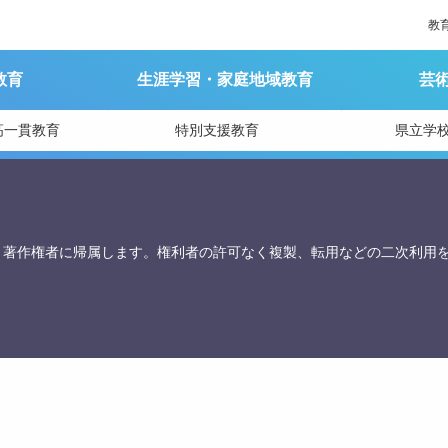
ューブの数学」の講演会を開催します
教
教育
生涯学習・家庭地域教育
芸
育庁総務課
高一貫教育
特別支援教育
県立学
、著作権者に帰属します。権利者の許可なく複製、転用などの二次利用