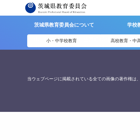
茨城県教育委員会
>
資料提供
>
知の探究セミナー「ルービックキ
茨城県教育委員会について
学校
茨城県教育委員会
〒310-8588
茨城県水戸市笠原町978番6 茨城県教
小・中学校教育
高校教育・中
TEL. 029-301-5148
FAX. 029-301-5139
当ウェブページに掲載されている全ての画像の著作権は