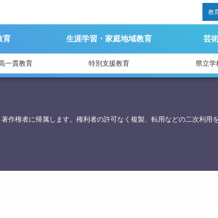
教
の数学」の講演会について
教育
生涯学習・家庭地域教育
芸
高一貫教育
特別支援教育
県立学
育庁総務課
、著作権者に帰属します。権利者の許可なく複製、転用などの二次利用